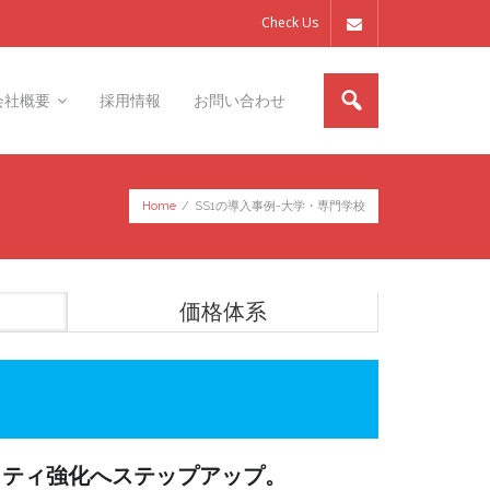
Check Us
会社概要
採用情報
お問い合わせ
Home
/
SS1の導入事例-大学・専門学校
価格体系
リティ強化へステップアップ。