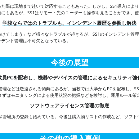
た際は現地まで赴いて対応することもあった。しかし、SS1導入によ
にもあるが、SS1はリモート先のユーザーも操作を見ることができ、
学校ならではのトラブルも、インシデント履歴を参照し解決
けてしまう」など様々なトラブルが起きるが、SS1のインシデント管
シデント管理は不可欠となっている。
今後の展望
教員PCを配布し、機器やデバイスの管理によるセキュリティ強
管理などは敬遠される傾向にあるが、当校では大学からPCを配布し、SS
、まずはモニタリングによる使用状況の把握などを検討し、運用ルール策
ソフトウェアライセンス管理の徹底
の保管場所の登録も始めている。今後は購入物リストの作成など、ソフト
その他の導入事例