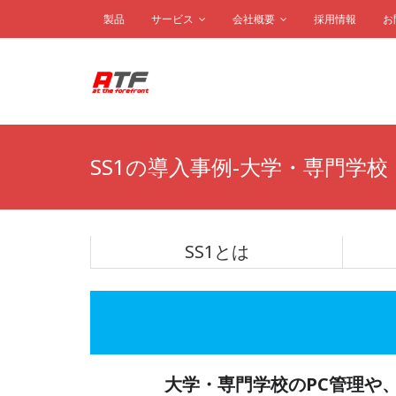
製品
サービス
会社概要
採用情報
お
SS1の導入事例-大学・専門学校
SS1とは
大学・専門学校のPC管理や