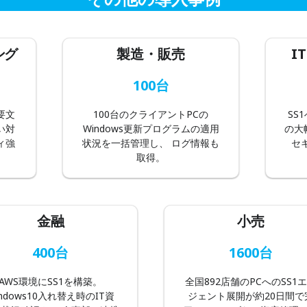
ング
製造・販売
I
100台
要文
100台のクライアントPCの
SS
い対
Windows更新プログラムの適用
の大
ィ強
状況を一括管理し、 ログ情報も
セ
取得。
金融
小売
400台
1600台
AWS環境にSS1を構築。
全国892店舗のPCへのSS1
indows10入れ替え時のIT資
ジェント展開が約20日間で