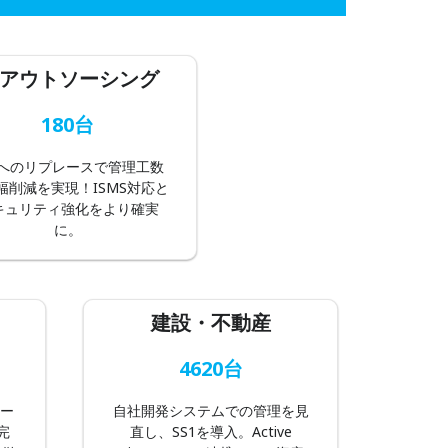
Tアウトソーシング
180台
1へのリプレースで管理工数
幅削減を実現！ISMS対応と
キュリティ強化をより確実
に。
建設・不動産
4620台
エー
自社開発システムでの管理を見
完
直し、SS1を導入。Active